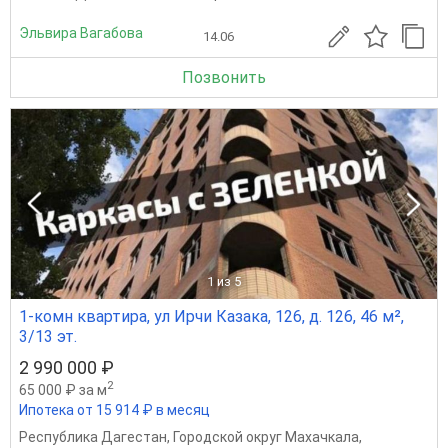
Эльвира Вагабова
14.06
Позвонить
1
из 5
1-комн квартира, ул Ирчи Казака, 126, д. 126, 46 м²,
3/13 эт.
2 990 000 ₽
2
65 000 ₽ за м
Ипотека от 15 914 ₽ в месяц
Республика Дагестан
,
Городской округ Махачкала
,