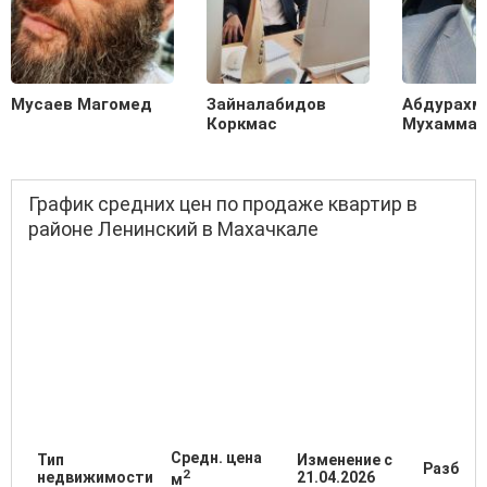
Мусаев Магомед
Зайналабидов
Абдурахм
Коркмас
Мухамма
График средних цен по продаже квартир в
районе Ленинский в Махачкале
Средн. цена
Тип
Изменение с
Разброс
2
недвижимости
21.04.2026
м