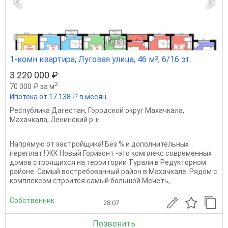
1
из 8
1-комн квартира, Луговая улица, 46 м², 6/16 эт.
3 220 000 ₽
2
70 000 ₽ за м
Ипотека от 17 138 ₽ в месяц
Республика Дагестан
,
Городской округ Махачкала
,
Махачкала
,
Ленинский р-н
Напрямую от застройщика! Без % и дополнительных
переплат ! ЖК Новый Горизонт -это комплекс современных
домов строящихся на территории Турали в Редукторном
районе. Самый востребованный район в Махачкале. Рядом с
комплексом строится самый большой Мечеть,...
Собственник
28.07
Позвонить