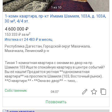
1
из 10
1-комн квартира, пр-кт Имама Шамиля, 103А, д. 103А,
30 м², 4/4 эт.
4 600 000 ₽
2
153 333 ₽ за м
Ипотека от 24 483 ₽ в месяц
Республика Дагестан
,
Городской округ Махачкала
,
Махачкала
,
Ленинский р-н
Тихая 1-комнатная квартира с окнами во двор на пр.
Шамиля 103 Ищете спокойную квартиру в центре событий?
Вы её нашли! Продаётся уютная **однокомнатная
квартира** на проспекте Шамиля (103, Восточный рынок).
**О квартире:** • **Окна во двор** — тихо,...
Собственник
04.07
Позвонить