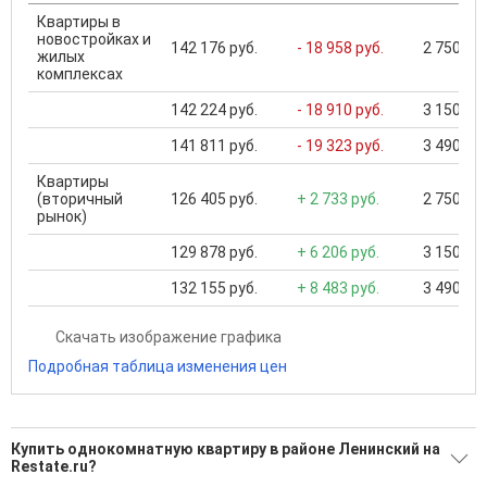
Квартиры в
новостройках и
142 176 руб.
- 18 958 руб.
2 750 000
жилых
комплексах
142 224 руб.
- 18 910 руб.
3 150 000
141 811 руб.
- 19 323 руб.
3 490 000
Квартиры
(вторичный
126 405 руб.
+ 2 733 руб.
2 750 000
рынок)
129 878 руб.
+ 6 206 руб.
3 150 000
132 155 руб.
+ 8 483 руб.
3 490 000
Скачать изображение графика
Подробная таблица изменения цен
Купить однокомнатную квартиру в районе Ленинский на
Restate.ru?