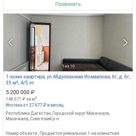
Позвонить
1
из 10
1-комн квартира, ул Абдулхакима Исмаилова, 6г, д. 6г,
35 м², 4/5 эт.
5 200 000 ₽
2
148 571 ₽ за м
Ипотека от 27 677 ₽ в месяц
Республика Дагестан
,
Городской округ Махачкала
,
Махачкала
,
Советский р-н
Номер объекта:. Продаётся уникальная 1-на комнатная