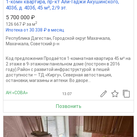
1-комн квартира, пр-кт Али-Гаджи Акушинского,
403б, д. 403б, 45 м², 2/9 эт.
5 700 000 ₽
2
126 667 ₽ за м
Ипотека от 30 338 ₽ в месяц
Республика Дагестан
,
Городской округ Махачкала
,
Махачкала
,
Советский р-н
Код предложения Продаётся 1‑комнатная квартира 45 м² на
2 этаже в 9‑этажном панельном доме (построен в 2016
году).Район с развитой инфраструктурой: в пешей
доступности — ТД «Киргу», Северная автостанция,
остановки, магазины и аптеки. Во дворе...
АН «СОВА»
13.07
Позвонить