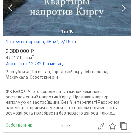
1
из 10
1-комн квартира, 48 м², 7/16 эт.
2 300 000 ₽
2
47 917 ₽ за м
Ипотека от 12 242 ₽ в месяц
Республика Дагестан
,
Городской округ Махачкала
,
Махачкала
,
Советский р-н
ЖК ВЫСОТА- это современный жилой комплекс,
расположенный напротив Киргу . Продажа квартир
напрямую от застройщика! Без % и переплат! Рассрочка
намесяцев, принимаем капитал в полном объеме, есть
возможность приобрести без первого взноса, также...
Собственник
01.07