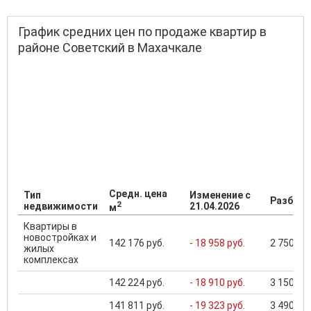
График средних цен по продаже квартир в
районе Советский в Махачкале
Средн. цена
Тип
Изменение с
Разброс
2
недвижимости
21.04.2026
м
Квартиры в
новостройках и
142 176 руб.
- 18 958 руб.
2 750 000
жилых
комплексах
142 224 руб.
- 18 910 руб.
3 150 000
141 811 руб.
- 19 323 руб.
3 490 000