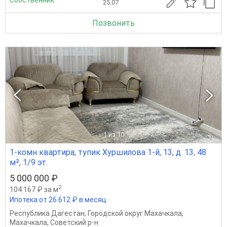
Собственник
25.07
Позвонить
1
из 10
1-комн квартира, тупик Хуршилова 1-й, 13, д. 13, 48
м², 1/9 эт.
5 000 000 ₽
2
104 167 ₽ за м
Ипотека от 26 612 ₽ в месяц
Республика Дагестан
,
Городской округ Махачкала
,
Махачкала
,
Советский р-н