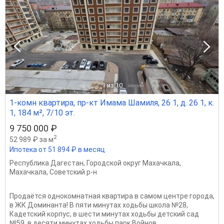
1
из 10
1-комн квартира, пр-кт Имама Шамиля, 26 1, д. 26 1, к.
1, 184 м², 7/10 эт.
9 750 000 ₽
2
52 989 ₽ за м
Ипотека от 51 894 ₽ в месяц
Республика Дагестан
,
Городской округ Махачкала
,
Махачкала
,
Советский р-н
Продаётся однокомнатная квартира в самом центре города,
в ЖК Доминанта! В пяти минутах ходьбы школа №28,
Кадетский корпус, в шести минутах ходьбы детский сад
№59, в десяти минутах ходьбы парк Войнов