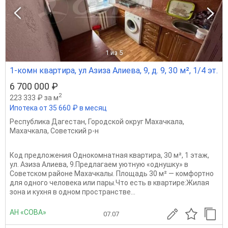
1
из 5
1-комн квартира, ул Азиза Алиева, 9, д. 9, 30 м², 1/4 эт.
6 700 000 ₽
2
223 333 ₽ за м
Ипотека от 35 660 ₽ в месяц
Республика Дагестан
,
Городской округ Махачкала
,
Махачкала
,
Советский р-н
Код предложения Однокомнатная квартира, 30 м², 1 этаж,
ул. Азиза Алиева, 9.Предлагаем уютную «однушку» в
Советском районе Махачкалы. Площадь 30 м² — комфортно
для одного человека или пары.Что есть в квартире:Жилая
зона и кухня в одном пространстве...
АН «СОВА»
07.07