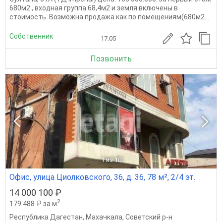
680м2 , входная группа 68,4м2 и земля включены в
стоимость. Возможна продажа как по помещениям(680м2...
Собственник
17.05
Позвонить
1
из 10
Офис, улица Циолковского, 36, д. 36, 78 м², 2/4 эт.
14 000 100 ₽
2
179 488 ₽ за м
Республика Дагестан
,
Махачкала
,
Советский р-н