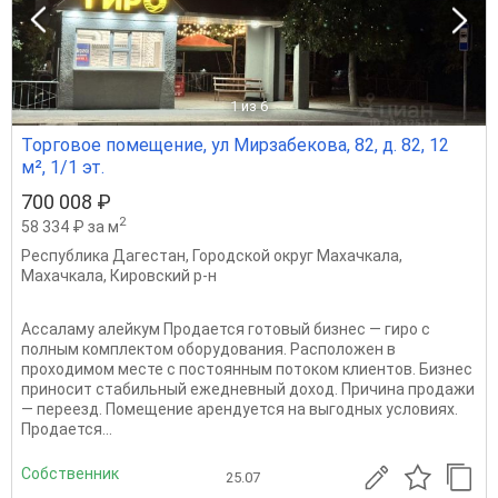
1
из 6
Торговое помещение, ул Мирзабекова, 82, д. 82, 12
м², 1/1 эт.
700 008 ₽
2
58 334 ₽ за м
Республика Дагестан
,
Городской округ Махачкала
,
Махачкала
,
Кировский р-н
Ассаламу алейкум Продается готовый бизнес — гиро с
полным комплектом оборудования. Расположен в
проходимом месте с постоянным потоком клиентов. Бизнес
приносит стабильный ежедневный доход. Причина продажи
— переезд. Помещение арендуется на выгодных условиях.
Продается...
Собственник
25.07