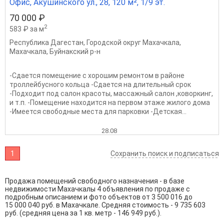
Офис, Акушинского ул., 28, 120 м², 1/9 эт.
70 000 ₽
2
583 ₽ за м
Республика Дагестан
,
Городской округ Махачкала
,
Махачкала
,
Буйнакский р-н
-Сдается помещение с хорошим ремонтом в районе
троллейбусного кольца -Сдается на длительный срок
-Подходит под салон красоты, массажный салон ,коворкинг,
и т.п. -Помещение находится на первом этаже жилого дома
-Имеется свободные места для парковки -Детская...
28.08
1
Сохранить поиск и подписаться
Продажа помещений свободного назначения - в базе
недвижимости Махачкалы 4 объявления по продаже с
подробным описанием и фото объектов от
3 500 016
до
15 000 040
руб. в Махачкале. Средняя стоимость - 9 735 603
руб. (средняя цена за 1 кв. метр - 146 949 руб.).