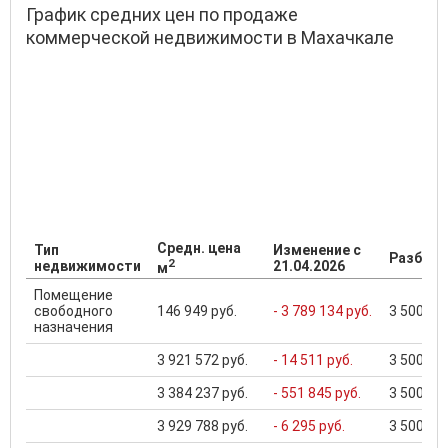
График средних цен по продаже
коммерческой недвижимости в Махачкале
Средн. цена
Тип
Изменение с
Разброс
2
недвижимости
21.04.2026
м
Помещение
свободного
146 949 руб.
- 3 789 134 руб.
3 500 020
назначения
3 921 572 руб.
- 14 511 руб.
3 500 020
3 384 237 руб.
- 551 845 руб.
3 500 020
3 929 788 руб.
- 6 295 руб.
3 500 020