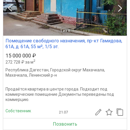
1
из 8
Помещение свободного назначения, пр-кт Гамидова,
61А, д. 61А, 55 м², 1/5 эт.
15 000 000 ₽
2
272 728 ₽ за м
Республика Дагестан
,
Городской округ Махачкала
,
Махачкала
,
Ленинский р-н
Продаётся квартира в центре города. Подходит под
коммерческие помещение Документы переведены под
коммерцию.
Собственник
21.07
Позвонить