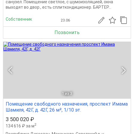
санузел. Помещение светлое, с шумоизоляцией, окна
выходят во двор., есть сплиткондиционер. БАРТЕР...
Собственник
23.06
Позвонить
1
из 3
Помещение свободного назначения, проспект Имама
Шамиля, 42Г, д. 42Г, 26 м², 1/10 эт.
3 500 020 ₽
2
134 616 ₽ за м
Республика Дагестан
,
Махачкала
,
Советский р-н