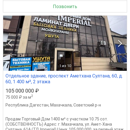
Позвонить
1
из 10
Отдельное здание, проспект Аметхана Султана, 60, д.
60, 1 400 м², 2 этажа
105 000 000 ₽
2
75 000 ₽ за м
Республика Дагестан
,
Махачкала
,
Советский р-н
Продам Торговый Дом 1400 м² с участком 10.75 сот.
(СОБСТВЕННОСТЬ) Адрес: г. Махачкала, ул. Амет-Хана
Султана, 61А (ТД Imperial) Цена: 105.000.000. за первый этаж