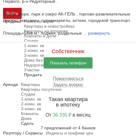
Первого, р-н Редукторный .
Войти
Рядом: море, парк и озеро АК-ГЁЛЬ , торгово-развлекательные
центры, магазины, супермаркеты, аптеки, городской транспорт.
Продажа
Поиск по карте
Квартиры в новостройках
Квартиры на вторичке
Площадь=54кв.м., лоджия, раздельные
...
развернуть
Комнаты и доли
Студии
1-комн. кв
2-комн. кв
Собственник
3-комн. кв
Дома без посредников
Показать телефон
Недорогие дома
Участки
Продать
Пожаловаться
Аренда
Квартиры
Задать вопрос
Квартиры посуточно
Студии
Такая квартира
1-комн. кв
2-комн. кв
в ипотеку
3-комн. кв
Комнаты
От
36 330 ₽
в месяц
Дома
Сдать
7 предложений от 4 банков
Риэлтору / Сервисы
Индексы и графики цен