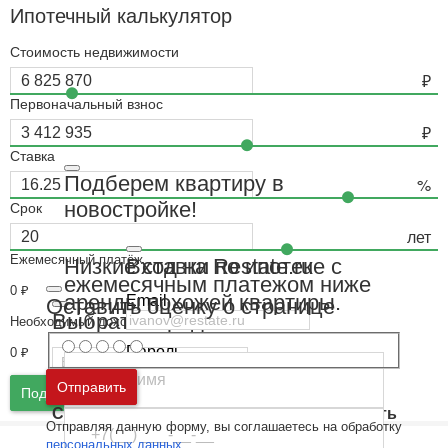
Ипотечный калькулятор
Стоимость недвижимости
Первоначальный взнос
Ставка
Подберем квартиру в
новостройке!
Срок
Ежемесячный платёж
Вход на Restate.ru
Низкие ставки по ипотеке с
ежемесячным платежом ниже
0
₽
аренды похожей квартиры.
Email
Оставить оценку о странице
Выбрать город
Необходимый доход
Пароль
0
₽
Москва
и
Московская область
Отправить
Подать заявку
Ошибка авторизации
Санкт-Петербург
и
Ленинградская область
Отправляя данную форму, вы соглашаетесь на обработку
Забыли пароль
Войти
персональных данных