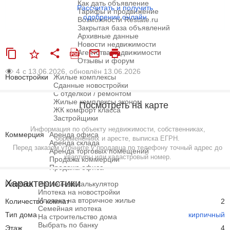
Как дать объявление
Рассчитать и получить
Тарифы и продвижение
одобрение онлайн
Возможности Restate.ru
Закрытая база объявлений
Архивные данные
Новости недвижимости
Агентства недвижимости
Отзывы и форум
4
с 13.06.2026, обновлён 13.06.2026
Новостройки
Жилые комплексы
Сданные новостройки
С отделкой / ремонтом
Жилые комплексы эконом
Посмотреть на карте
ЖК комфорт класса
Застройщики
Информация по объекту недвижимости, собственниках,
Коммерция
Аренда офиса
обременениях и аресте, выписка ЕГРН.
Аренда склада
Перед заказом уточните у продавца по телефону точный адрес до
Аренда торговых помещений
квартиры или кадастровый номер.
Продажа коммерции
Продажа офиса
Характеристики
Ипотека
Ипотечный калькулятор
Ипотека на новостройки
Ипотека на вторичное жилье
Количество комнат
2
Семейная ипотека
Тип дома
кирпичный
На строительство дома
Выбрать по банку
Этаж
4