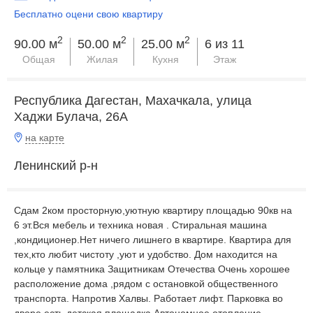
Бесплатно оцени свою квартиру
2
2
2
90.00 м
50.00 м
25.00 м
6 из 11
Общая
Жилая
Кухня
Этаж
Республика Дагестан, Махачкала, улица
Хаджи Булача, 26А
на карте
Ленинский р-н
Сдам 2ком просторную,уютную квартиру площадью 90кв на
6 эт.Вся мебель и техника новая . Стиральная машина
,кондиционер.Нет ничего лишнего в квартире. Квартира для
тех,кто любит чистоту ,уют и удобство. Дом находится на
кольце у памятника Защитникам Отечества Очень хорошее
расположение дома ,рядом с остановкой общественного
транспорта. Напротив Халвы. Работает лифт. Парковка во