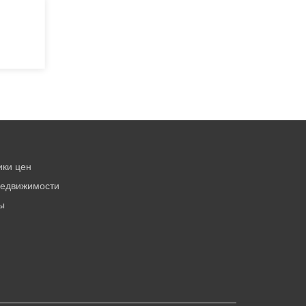
ики цен
недвижимости
ы