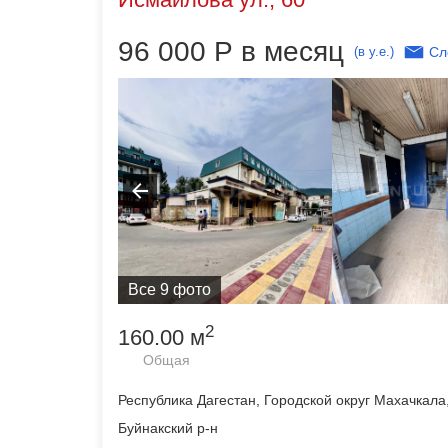
96 000
Р
в месяц
(в у.е.)
Сл
Все 9 фото
2
160.00 м
Общая
Республика Дагестан, Городской округ Махачкала
Буйнакский р-н