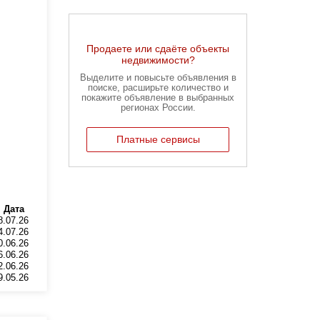
Продаете или сдаёте объекты
недвижимости?
Выделите и повысьте объявления в
поиске, расширьте количество и
покажите объявление в выбранных
регионах России.
Платные сервисы
Карта недвижимости
Дата
Махачкалы
8.07.26
4.07.26
Ищите объявления рядом с
0.06.26
работой, парком или родными
6.06.26
2.06.26
Найти на карте
9.05.26