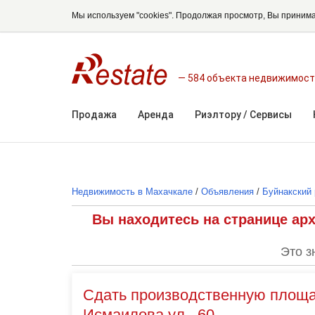
Мы используем "cookies". Продолжая просмотр, Вы приним
584 объекта недвижимос
Продажа
Аренда
Риэлтору / Сервисы
Недвижимость в Махачкале
/
Объявления
/
Буйнакский 
Вы находитесь на странице ар
Это з
Сдать производственную площад
Исмаилова ул., 60