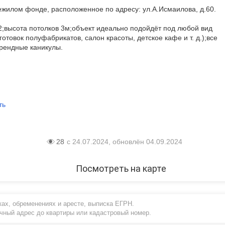
жилом фонде, расположенное по адресу: ул.А.Исмаилова, д.60.
;высота потолков 3м;объект идеально подойдёт под любой вид
отовок полуфабрикатов, салон красоты, детское кафе и т. д.);все
рендные каникулы.
ть
28
с 24.07.2024, обновлён 04.09.2024
Посмотреть на карте
ах, обременениях и аресте, выписка ЕГРН.
очный адрес до квартиры или кадастровый номер.