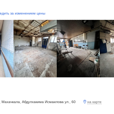
едить за изменением цены
на карте
, Махачкала, Абдулхакима Исмаилова ул., 60