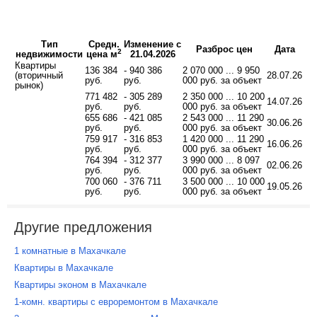
Тип
Средн.
Изменение с
Разброс цен
Дата
2
недвижимости
цена м
21.04.2026
Квартиры
136 384
- 940 386
2 070 000 ... 9 950
(вторичный
28.07.26
руб.
руб.
000 руб. за объект
рынок)
771 482
- 305 289
2 350 000 ... 10 200
14.07.26
руб.
руб.
000 руб. за объект
655 686
- 421 085
2 543 000 ... 11 290
30.06.26
руб.
руб.
000 руб. за объект
759 917
- 316 853
1 420 000 ... 11 290
16.06.26
руб.
руб.
000 руб. за объект
764 394
- 312 377
3 990 000 ... 8 097
02.06.26
руб.
руб.
000 руб. за объект
700 060
- 376 711
3 500 000 ... 10 000
19.05.26
руб.
руб.
000 руб. за объект
Другие предложения
1 комнатные в Махачкале
Квартиры в Махачкале
Квартиры эконом в Махачкале
1-комн. квартиры с евроремонтом в Махачкале