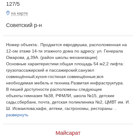
127/5
на карте
Советский р-н
Номер объекта:. Продается евродвушка, расположенная на
12-ом этаже 14-ти этажного дома по адресу: ул. Генерала
Омарова, д.39А. (район школы механизации)
Основные характеристики:общая площадь 54 м2;2 лифта:
грузопассажирский и пассажирский;санузел
совмещённый;кухня-гостиная совмещённые;вся
необходимая мебель и техника.Развитая инфраструктура.
В пешей доступности расположены следующие
объекты:гимназия №38, РФМЛИ, школа №15, детские
сады;сбербанк, почта, детская поликлиника №2, ЦМВТ им. И.
Ш. Исмаилова;кафе, аптеки, гастрономы, рестораны
...
развернуть
Майсарат