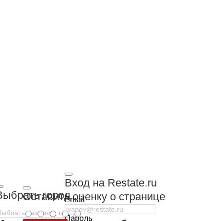
Вход на Restate.ru
Выбрать город
Оставить оценку о странице
Email
Пароль