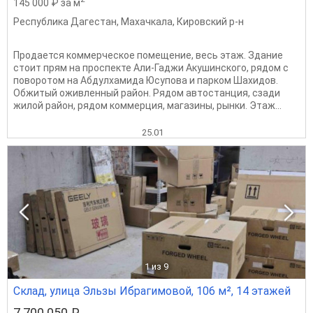
145 000 ₽ за м
Республика Дагестан
,
Махачкала
,
Кировский р-н
Продается коммерческое помещение, весь этаж. Здание
стоит прям на проспекте Али-Гаджи Акушинского, рядом с
поворотом на Абдулхамида Юсупова и парком Шахидов.
Обжитый оживленный район. Рядом автостанция, сзади
жилой район, рядом коммерция, магазины, рынки. Этаж...
25.01
1
из 9
Склад, улица Эльзы Ибрагимовой, 106 м², 14 этажей
7 700 050 ₽