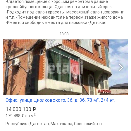
-Сдается помещение с хорошим ремонтом в районе
троллейбусного кольца -Сдается на длительный срок
-Подходит под салон красоты, массажный салон ,коворкинг,
и т.п. -Помещение находится на первом этаже жилого дома
-Имеется свободные места для парковки -Детская...
28.08
1
из 10
Офис, улица Циолковского, 36, д. 36, 78 м², 2/4 эт.
14 000 100 ₽
2
179 488 ₽ за м
Республика Дагестан
,
Махачкала
,
Советский р-н