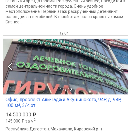
готовыми арендаторами. Раскрученный бизнес, находится в
самой центральной части города. Очень удобное
местоположение. Первый этаж раскрученный детейлинг
салон для автомобилей. Второй этаж салон красоты,хамам.
Бизнес...
12.04
1
из 10
Офис, проспект Али-Гаджи Акушинского, 94Р, д. 94Р,
100 м², 3/4 эт.
14 500 000 ₽
2
145 000 ₽ за м
Республика Дагестан
,
Махачкала
,
Кировский р-н