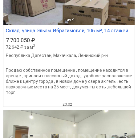
1
из 9
Склад, улица Эльзы Ибрагимовой, 106 м², 14 этажей
7 700 050 ₽
2
72 642 ₽ за м
Республика Дагестан
,
Махачкала
,
Ленинский р-н
Продаю собственное помещение , помещение находится в
аренде , приносит пассивный доход , удобное расположение
ближе к центру города , в новом доме у озера ак гель , есть
парковочные места на 25 мест, документы есть ,небольшой
торг
20.02