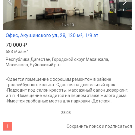
1
из 10
Офис, Акушинского ул., 28, 120 м², 1/9 эт.
70 000 ₽
2
583 ₽ за м
Республика Дагестан
,
Городской округ Махачкала
,
Махачкала
,
Буйнакский р-н
-Сдается помещение с хорошим ремонтом в районе
троллейбусного кольца -Сдается на длительный срок
-Подходит под салон красоты, массажный салон ,коворкинг,
и т.п. -Помещение находится на первом этаже жилого дома
-Имеется свободные места для парковки -Детская...
28.08
1
Сохранить поиск и подписаться