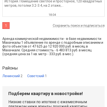
История. Помещение светлое и просторное, 120 квaдpaтных
мeтрoв, потолки 3.2-3.4, на 2 этaже,...
18.04
1
Сохранить поиск и подписаться
Аренда коммерческой недвижимости - в базе недвижимости
Махачкалы 1 объявление по аренде с подробным описанием и
фото объектов от
47 625
до
12 920 000
руб. в месяц в
Махачкале. Средняя стоимость - 6 483 813 руб. в месяц
(средняя цена за 1 кв. метр - 333 руб. в мес.).
Районы
Ленинский
2
Советский
1
Подберем квартиру в новостройке!
Низкие ставки по ипотеке с ежемесячным
платежом ниже аренды похожей квартиры.