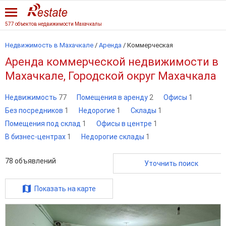
577 объектов недвижимости Махачкалы
Недвижимость в Махачкале
/
Аренда
/
Коммерческая
Аренда коммерческой недвижимости в
Махачкале, Городской округ Махачкала
Недвижимость
77
Помещения в аренду
2
Офисы
1
Без посредников
1
Недорогие
1
Склады
1
Помещения под склад
1
Офисы в центре
1
В бизнес-центрах
1
Недорогие склады
1
78
объявлений
Уточнить поиск
Показать на карте