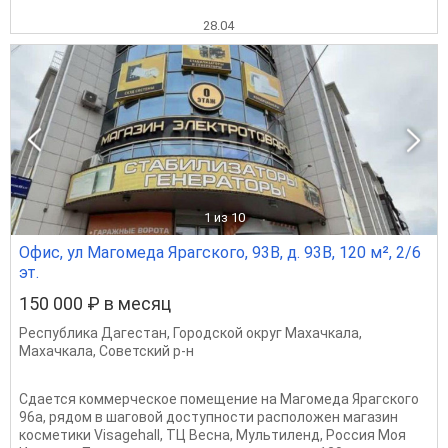
28.04
1
из 10
Офис, ул Магомеда Ярагского, 93В, д. 93В, 120 м², 2/6
эт.
150 000 ₽ в месяц
Республика Дагестан
,
Городской округ Махачкала
,
Махачкала
,
Советский р-н
Сдaeтся коммepчeское помeщениe на Магомеда Ярагского
96а, рядoм в шаговой доступности расположен магазин
косметики Visagehall, ТЦ Весна, Мультиленд, Россия Моя